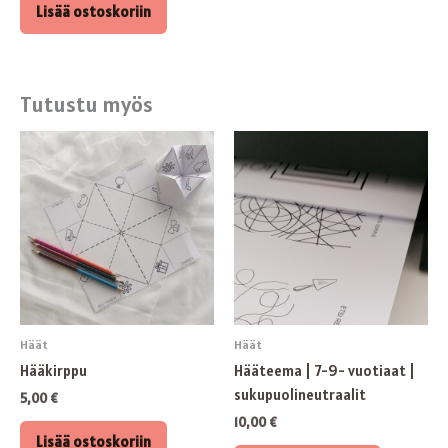
Lisää ostoskoriin
Tutustu myös
Häät
Häät
Hääkirppu
Hääteema | 7-9- vuotiaat |
sukupuolineutraalit
5,00
€
10,00
€
Lisää ostoskoriin