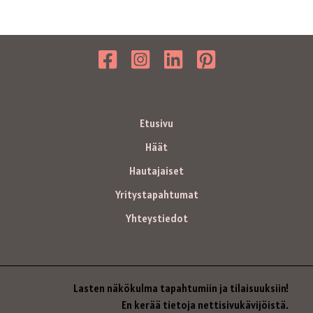
Etusivu
Häät
Hautajaiset
Yritystapahtumat
Yhteystiedot
Lasten näkökulma tapahtumiin ja tilaisuuksiin!
En kerää tietoja nettisivukävijöistä.