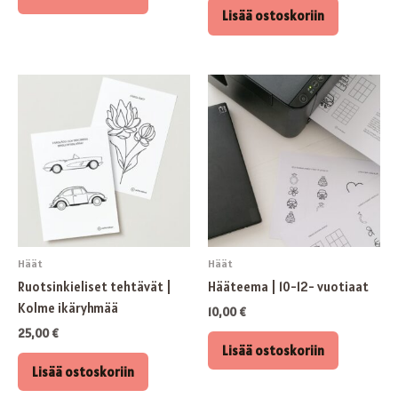
Lisää ostoskoriin
Häät
Häät
Ruotsinkieliset tehtävät |
Hääteema | 10-12- vuotiaat
Kolme ikäryhmää
10,00
€
25,00
€
Lisää ostoskoriin
Lisää ostoskoriin