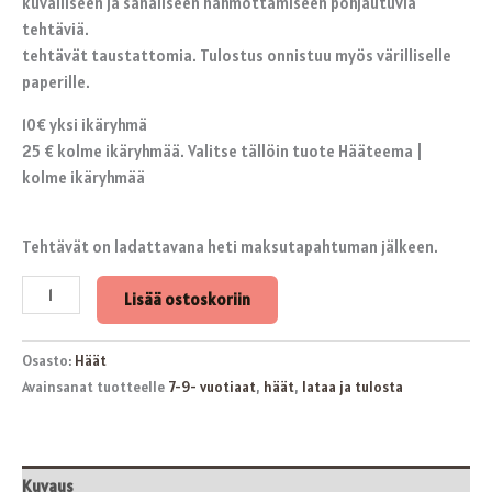
kuvalliseen ja sanaliseen hahmottamiseen pohjautuvia
tehtäviä.
tehtävät taustattomia. Tulostus onnistuu myös värilliselle
paperille.
10€ yksi ikäryhmä
25 € kolme ikäryhmää. Valitse tällöin tuote Hääteema |
kolme ikäryhmää
Tehtävät on ladattavana heti maksutapahtuman jälkeen.
Lisää ostoskoriin
Osasto:
Häät
Avainsanat tuotteelle
7-9- vuotiaat
,
häät
,
lataa ja tulosta
Kuvaus