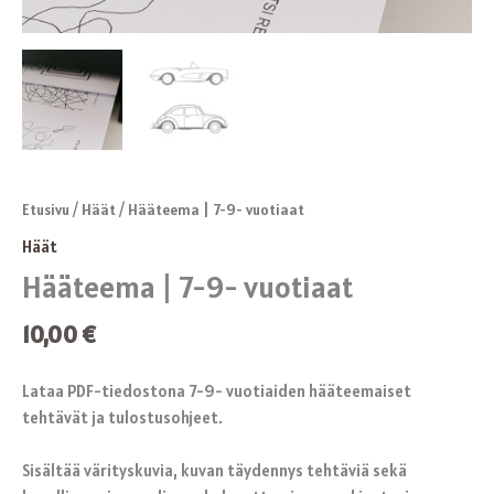
Etusivu
/
Häät
/ Hääteema | 7-9- vuotiaat
Häät
Hääteema | 7-9- vuotiaat
10,00
€
Lataa PDF-tiedostona 7-9- vuotiaiden hääteemaiset
tehtävät ja tulostusohjeet.
Sisältää värityskuvia, kuvan täydennys tehtäviä sekä