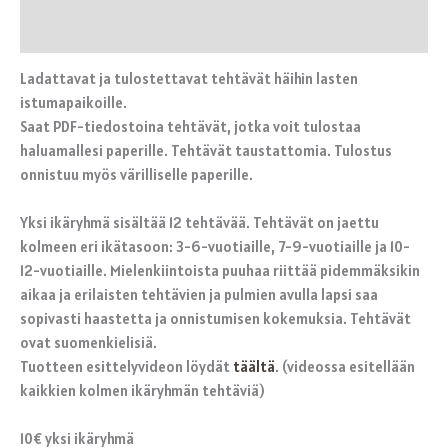
Arviot (0)
Ladattavat ja tulostettavat tehtävät häihin lasten
istumapaikoille.
Saat PDF-tiedostoina tehtävät, jotka voit tulostaa
haluamallesi paperille. Tehtävät taustattomia. Tulostus
onnistuu myös värilliselle paperille.
Yksi ikäryhmä sisältää 12 tehtävää. Tehtävät on jaettu
kolmeen eri ikätasoon: 3-6-vuotiaille, 7-9-vuotiaille ja 10-
12-vuotiaille. Mielenkiintoista puuhaa riittää pidemmäksikin
aikaa ja erilaisten tehtävien ja pulmien avulla lapsi saa
sopivasti haastetta ja onnistumisen kokemuksia. Tehtävät
ovat suomenkielisiä.
Tuotteen esittelyvideon löydät
täältä
. (videossa esitellään
kaikkien kolmen ikäryhmän tehtäviä)
10€ yksi ikäryhmä