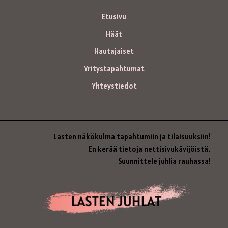
Etusivu
Häät
Hautajaiset
Yritystapahtumat
Yhteystiedot
Lasten näkökulma tapahtumiin ja tilaisuuksiin!
En kerää tietoja nettisivukävijöistä.
Suunnittele juhlia rauhassa!