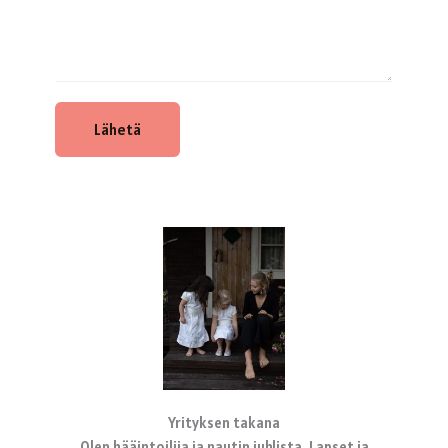
Lähetä
Yrityksen takana
Olen hääintoilija ja nautin juhlista. Lapset ja