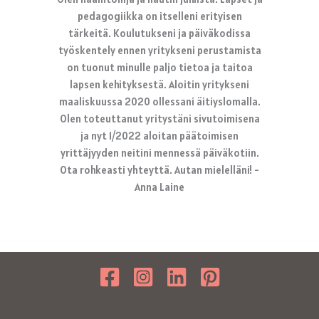
pedagogiikka on itselleni erityisen
tärkeitä. Koulutukseni ja päiväkodissa
työskentely ennen yritykseni perustamista
on tuonut minulle paljo tietoa ja taitoa
lapsen kehityksestä. Aloitin yritykseni
maaliskuussa 2020 ollessani äitiyslomalla.
Olen toteuttanut yritystäni sivutoimisena
ja nyt 1/2022 aloitan päätoimisen
yrittäjyyden neitini mennessä päiväkotiin.
Ota rohkeasti yhteyttä. Autan mielelläni! -
Anna Laine