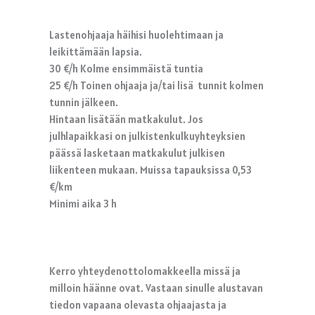
Lastenohjaaja häihisi huolehtimaan ja
leikittämään lapsia.
30 €/h Kolme ensimmäistä tuntia
25 €/h Toinen ohjaaja ja/tai lisä tunnit kolmen
tunnin jälkeen.
Hintaan lisätään matkakulut. Jos
julhlapaikkasi on julkistenkulkuyhteyksien
päässä lasketaan matkakulut julkisen
liikenteen mukaan. Muissa tapauksissa 0,53
€/km
Minimi aika 3 h
Kerro yhteydenottolomakkeella missä ja
milloin häänne ovat. Vastaan sinulle alustavan
tiedon vapaana olevasta ohjaajasta ja