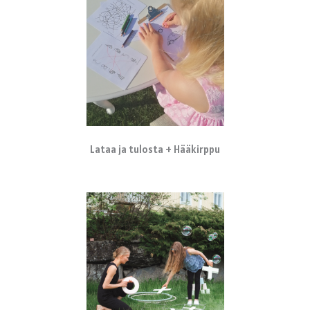
Lataa ja tulosta + Hääkirppu