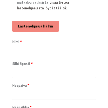
matkakorvauksista
Lisää tietoa
lastenohjaajasta löydät täältä:
Lastenohjaaja häihin
Nimi
*
Sähköposti
*
Hääpäivä
*
Hääpaikka
*