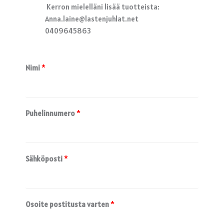
Kerron mielelläni lisää tuotteista:
Anna.laine@lastenjuhlat.net
0409645863
Nimi
*
Puhelinnumero
*
Sähköposti
*
Osoite postitusta varten
*