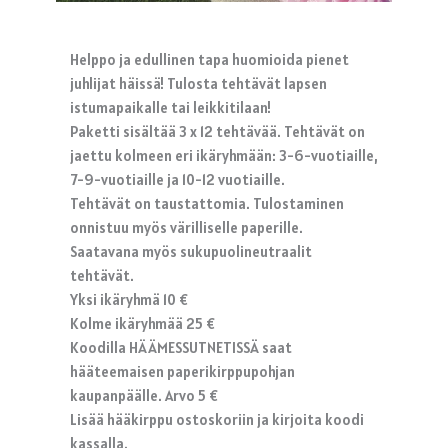
Helppo ja edullinen tapa huomioida pienet
juhlijat häissä! Tulosta tehtävät lapsen
istumapaikalle tai leikkitilaan!
Paketti sisältää 3 x 12 tehtävää. Tehtävät on
jaettu kolmeen eri ikäryhmään: 3-6-vuotiaille,
7-9-vuotiaille ja 10-12 vuotiaille.
Tehtävät on taustattomia. Tulostaminen
onnistuu myös värilliselle paperille.
Saatavana myös sukupuolineutraalit
tehtävät.
Yksi ikäryhmä 10 €
Kolme ikäryhmää 25 €
Koodilla HÄÄMESSUTNETISSÄ saat
hääteemaisen paperikirppupohjan
kaupanpäälle. Arvo 5 €
Lisää hääkirppu ostoskoriin ja kirjoita koodi
kassalla.