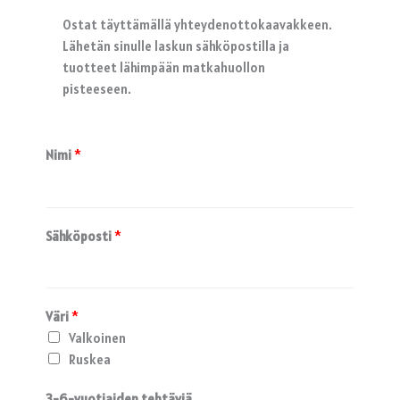
Ostat täyttämällä yhteydenottokaavakkeen.
Lähetän sinulle laskun sähköpostilla ja
tuotteet lähimpään matkahuollon
pisteeseen.
Nimi
*
Sähköposti
*
Väri
*
Valkoinen
Ruskea
3-6-vuotiaiden tehtäviä